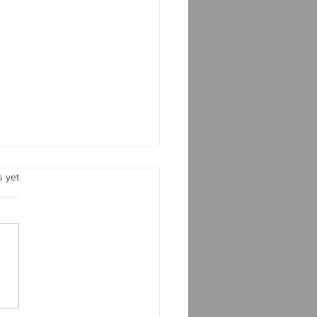
.
s yet
साधना को देखकर देवता भी
क होते हैं : आचार्य
ंतसागरजी