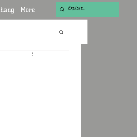
chang
More