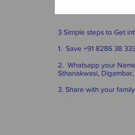
3 Simple steps to Get in
1. Save +91 8286 38 33
2. Whatsapp your Name,
Sthanakwasi, Digambar, 
3. Share with your family