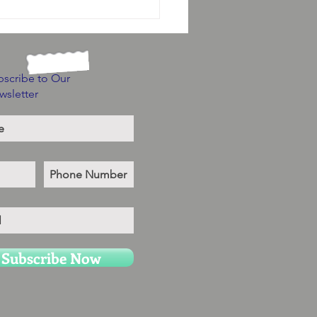
bscribe to Our
wsletter
Subscribe Now