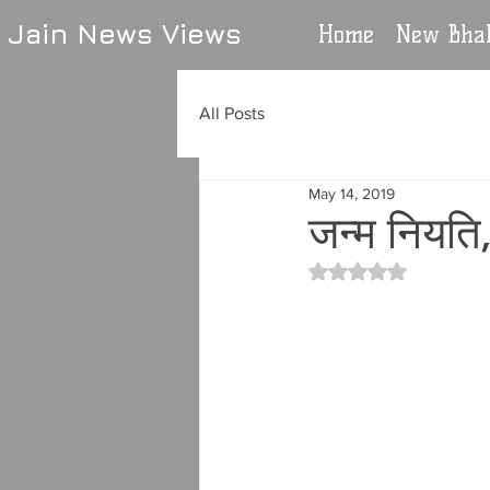
Jain News Views
Home
New Bhak
All Posts
May 14, 2019
जन्म नियति,
Rated NaN out of 5 