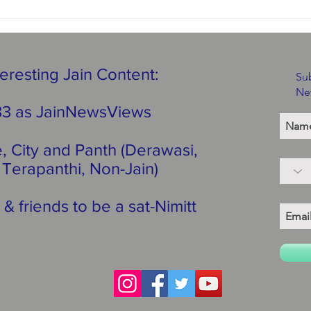
teresting Jain Content:
Su
Ne
33 as JainNewsViews
 City and Panth (Derawasi,
Terapanthi, Non-Jain)
 & friends to be a sat-Nimitt